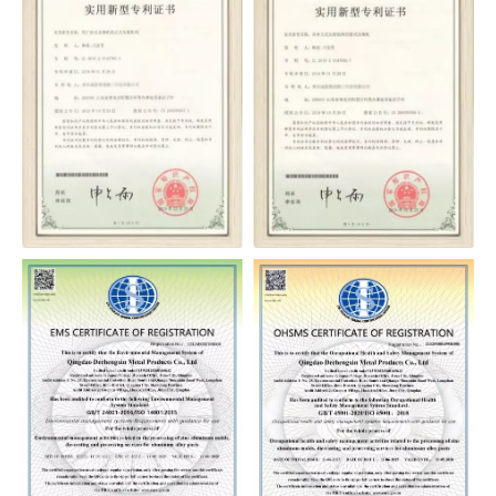
IATF16949
ISO9001
Certificat de
Certificat de
brevet pour la
brevet pour la
technologie
technologie
Moulage sous
Moulage sous