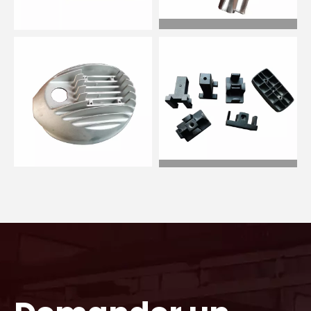
Composant de
connexion en
Pièce structurelle
aluminium
en aluminium
Moulage sous
Moulage sous
pression
pression
Alliage de zinc
Boîtier en
Moulage sous
aluminium
pression
Moulage sous
Composant de
pression
connexion